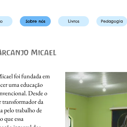
io
Sobre nós
Livros
Pedagogia
Arcanjo Micael
icael foi fundada em
ecer uma educação
onvencional. Desde o
r transformador da
a pelo trabalho de
o que essa