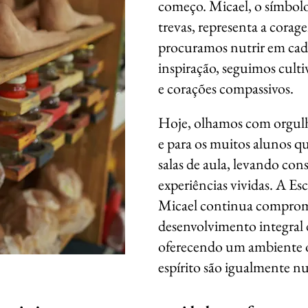
começo. Micael, o símbol
trevas, representa a cora
procuramos nutrir em
cad
inspiração, seguimos cult
e corações compassivos.
Hoje, olhamos com orgulho
e para os muitos alunos q
salas de aula, levando cons
experiências vividas. A E
Micael continua comprom
desenvolvimento integral 
oferecendo um ambiente o
espírito são igualmente nu