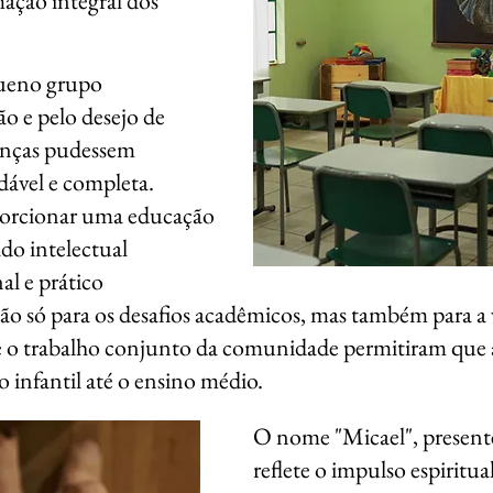
ação integral dos
eno grupo
o e pelo desejo de
ianças pudessem
dável e completa.
porcionar uma educação
do intelectual
l e prático
ão só para os desafios acadêmicos, mas também para a
 o trabalho conjunto da comunidade permitiram que a 
 infantil até o ensino médio.
O nome "Micael", presente
reflete o impulso espiritu